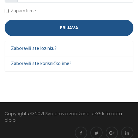
Zapamti me
PRIJAVA
Zaboravili ste lozinku?
Zaboravili ste korisničko ime?
Copyrights © 2021 Sva prava zadržana. eKG Info data
d.o.o.