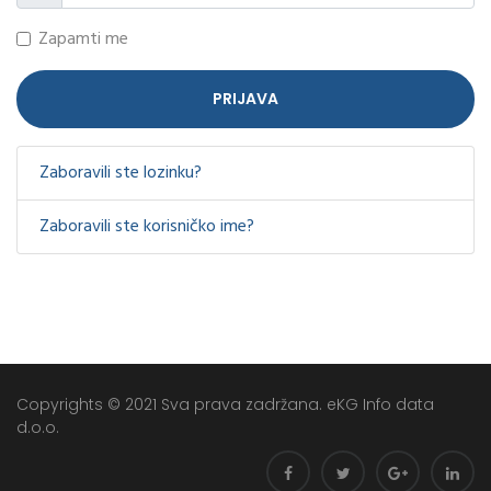
Zapamti me
PRIJAVA
Zaboravili ste lozinku?
Zaboravili ste korisničko ime?
Copyrights © 2021 Sva prava zadržana. eKG Info data
d.o.o.