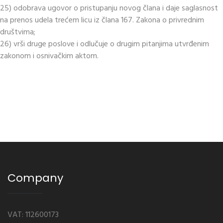
25) odobrava ugovor o pristupanju novog člana i daje saglasnost
na prenos udela trećem licu iz člana 167. Zakona o privrednim
društvima;
26) vrši druge poslove i odlučuje o drugim pitanjima utvrđenim
zakonom i osnivačkim aktom.
Company
VAT: 112600173