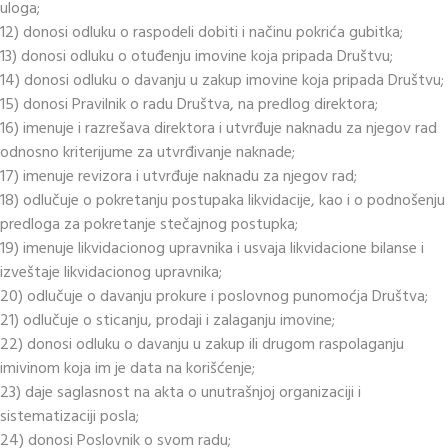
uloga;
12) donosi odluku o raspodeli dobiti i načinu pokrića gubitka;
13) donosi odluku o otuđenju imovine koja pripada Društvu;
14) donosi odluku o davanju u zakup imovine koja pripada Društvu;
15) donosi Pravilnik o radu Društva, na predlog direktora;
16) imenuje i razrešava direktora i utvrđuje naknadu za njegov rad
odnosno kriterijume za utvrđivanje naknade;
17) imenuje revizora i utvrđuje naknadu za njegov rad;
18) odlučuje o pokretanju postupaka likvidacije, kao i o podnošenju
predloga za pokretanje stečajnog postupka;
19) imenuje likvidacionog upravnika i usvaja likvidacione bilanse i
izveštaje likvidacionog upravnika;
20) odlučuje o davanju prokure i poslovnog punomoćja Društva;
21) odlučuje o sticanju, prodaji i zalaganju imovine;
22) donosi odluku o davanju u zakup ili drugom raspolaganju
imivinom koja im je data na korišćenje;
23) daje saglasnost na akta o unutrašnjoj organizaciji i
sistematizaciji posla;
24) donosi Poslovnik o svom radu;