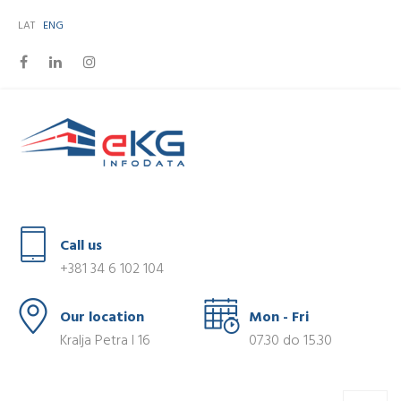
LAT
ENG
Call us
+381 34 6 102 104
Our location
Mon - Fri
Kralja Petra I 16
07.30 do 15.30