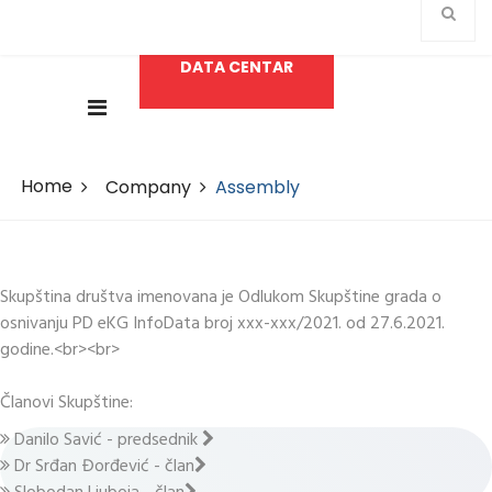
DATA CENTAR
Home
Company
Assembly
Skupština društva imenovana je Odlukom Skupštine grada o
osnivanju PD eKG InfoData broj xxx-xxx/2021. od 27.6.2021.
godine.<br><br>
Članovi Skupštine:
Danilo Savić - predsednik
Dr Srđan Đorđević - član