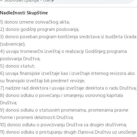
Slobodan Ljuboja - član
Nadležnosti Skupštine
1) donosi izmene osnivačkog akta;
2) donosi godišnji program poslovanja;
3) donosi poseban program korišćenja sredstava iz budžeta Grada
(subvencije);
4) usvaja tromesečni izveštaj o realizaciji Godišnjeg programa
poslovanja Društva;
5) donosi statut;
6) usvaja finansijske izveštaje kao i izveštaje internog revizora ako
su finansijski izveštaji bili predmet revizije;
7) nadzire rad direktora i usvaja izveštaje direktora o radu Društva;
8) donosi odluku o povećanju i smanjenju osnovnog kapitala
Društva;
9) donosi odluku o statusnim promenama, promenama pravne
forme i promeni delatnosti Društva;
10) donosi odluku o povezivanju Društva sa drugim društvima;
11) donosi odluku o pristupanju drugih članova Društvu uz unošenje